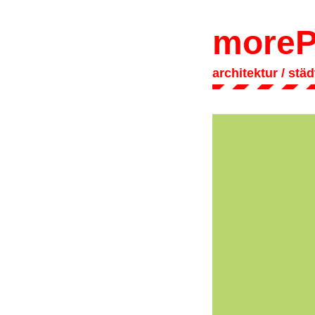
moreP
architektur
/ stä