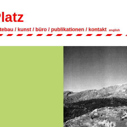
latz
dtebau
/
kunst
/
büro
/
publikationen
/
kontakt
english