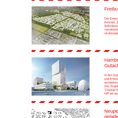
Freibu
Der Entwur
Konzept, d
Anforderun
«strukture
strukturge
Hambu
Gutac
In den Geb
und Erneuer
architekto
Das Projekt
'Channel H
HIP ein we
Neupe
gelade