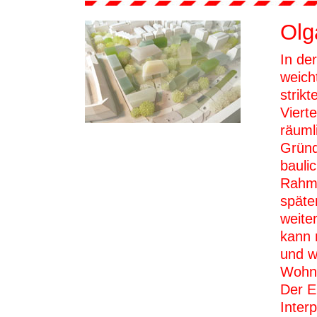
Olg
In de
weich
strik
Viert
räuml
Gründ
bauli
Rahme
späte
weite
kann 
und w
Wohne
Der E
Inter