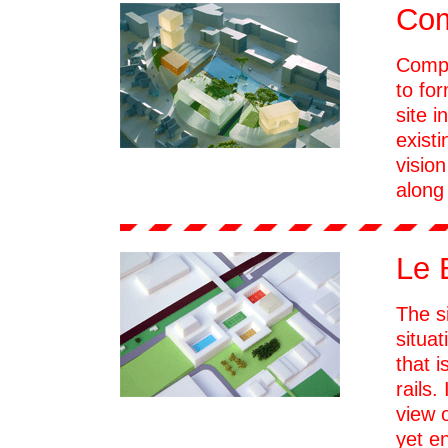
Co
Compo
to for
site i
existi
visio
along 
Le 
The si
situat
that 
rails.
view 
yet e