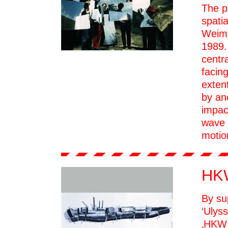
The p
spatia
Weima
1989.
centr
facin
exten
by an
impac
wave 
motio
HK
By su
‘Ulys
‚HKW 