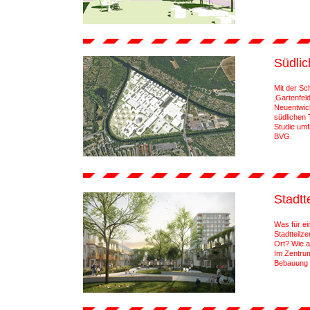
Südlic
Mit der Sc
‚Gartenfel
Neuentwick
südlichen 
Studie umf
BVG.
Stadtt
Was für e
Stadtteilz
Ort? Wie a
Im Zentrum
Bebauung b