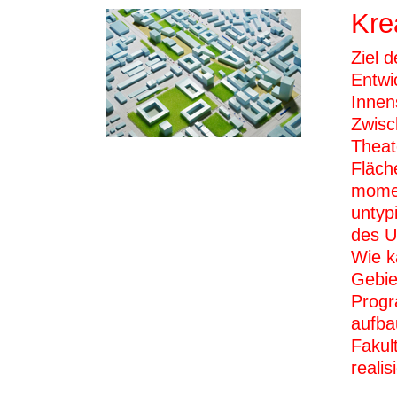
Kre
Ziel d
Entwi
Innen
Zwisc
Theat
Fläch
momen
untyp
des U
Wie k
Gebie
Progr
aufba
Fakul
realis