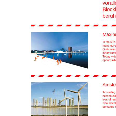
voral
Block
beruh
Maxin
In the 60’
many europ
Quite ofte
infrastruc
Today – du
opportunit
Amste
According 
new housin
loss of na
New develo
demands fo