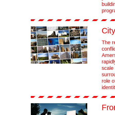
build
prog
Cit
The r
confli
Amers
rapid
scale 
surro
role o
identi
Fro