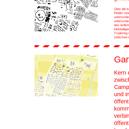
Über die 
Pieder-sto
unterschie
unterschie
des östlic
kleinteili
Trudering 
zwischen d
Gar
Kern 
zwisc
Campu
und i
öffen
komme
verbin
öffen