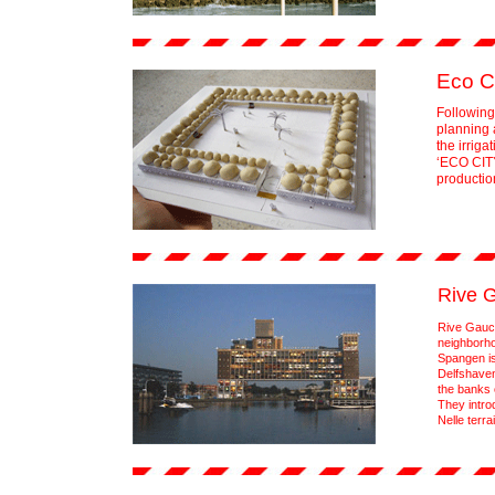
Eco C
Following
planning 
the irriga
‘ECO CITY
productio
Rive 
Rive Gauch
neighborho
Spangen is
Delfshaven
the banks o
They intro
Nelle terra