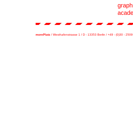
graph
acade
morePlatz
/ Westhafenstrasse 1 / D - 13353 Berlin / +49 - (0)30 - 250