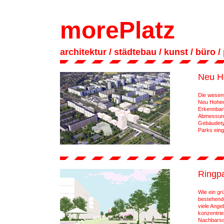
morePlatz
architektur
/ städtebau
/
kunst
/
büro
/
Neu H
Die wesent
Neu Hohen
Erkennbar
Abmessunge
Gebäudetyp
Parks eing
Ringpa
Wie ein gr
bestehende 
viele Ange
konzentrie
Nachbarsch