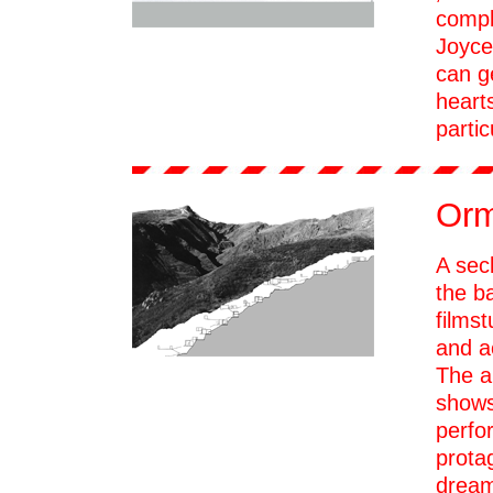
compl
Joyce
can ge
hearts
partic
Or
A sec
the b
films
and a
The a
shows
perfor
prota
dream