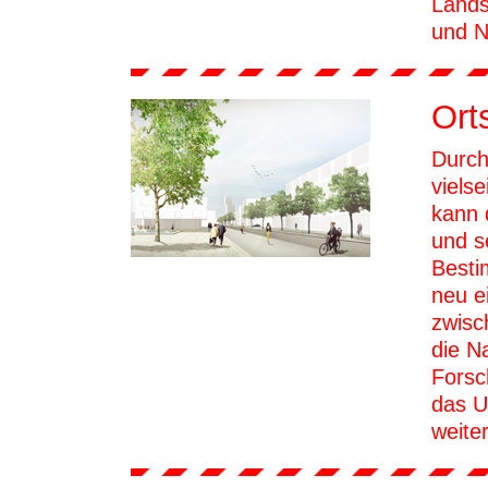
Lands
und N
Ort
Durch
viels
kann 
und s
Besti
neu e
zwisc
die N
Forsc
das U
weite