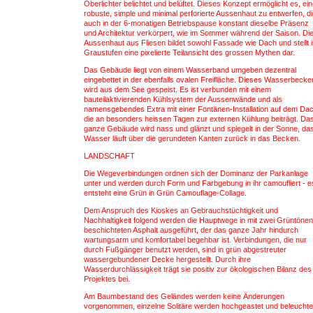
Oberlichter belichtet und belüftet. Dieses Konzept ermöglicht es, ei
robuste, simple und minimal perforierte Aussenhaut zu entwerfen, d
auch in der 6-monatigen Betriebspause konstant dieselbe Präsenz
und Architektur verkörpert, wie im Sommer während der Saison. Di
Aussenhaut aus Fliesen bildet sowohl Fassade wie Dach und stellt 
Graustufen eine pixelierte Teilansicht des grossen Mythen dar.
Das Gebäude liegt von einem Wasserband umgeben dezentral
eingebettet in der ebenfalls ovalen Freifläche. Dieses Wasserbecke
wird aus dem See gespeist. Es ist verbunden mit einem
bauteilaktivierenden Kühlsystem der Aussenwände und als
namensgebendes Extra mit einer Fontänen-Installation auf dem Dac
die an besonders heissen Tagen zur externen Kühlung beiträgt. Da
ganze Gebäude wird nass und glänzt und spiegelt in der Sonne, da
Wasser läuft über die gerundeten Kanten zurück in das Becken.
LANDSCHAFT
Die Wegeverbindungen ordnen sich der Dominanz der Parkanlage
unter und werden durch Form und Farbgebung in ihr camoufliert - e
entsteht eine Grün in Grün Camouflage-Collage.
Dem Anspruch des Kioskes an Gebrauchstüchtigkeit und
Nachhaltigkeit folgend werden die Hauptwege in mit zwei Grüntönen
beschichteten Asphalt ausgeführt, der das ganze Jahr hindurch
wartungsarm und komfortabel begehbar ist. Verbindungen, die nur
durch Fußgänger benutzt werden, sind in grün abgestreuter
wassergebundener Decke hergestellt. Durch ihre
Wasserdurchlässigkeit trägt sie positiv zur ökologischen Bilanz des
Projektes bei.
Am Baumbestand des Geländes werden keine Änderungen
vorgenommen, einzelne Solitäre werden hochgeastet und beleuchte