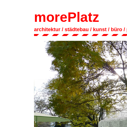
morePlatz
architektur
/ städtebau
/
kunst
/
büro
/