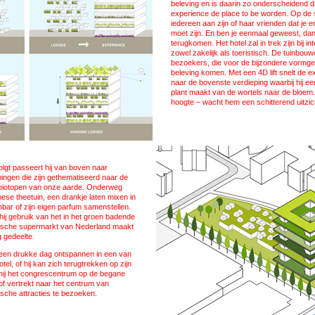
beleving en is daarin zo onderscheidend da
experience de place to be worden. Op de s
iedereen aan zijn of haar vrienden dat je 
moet zijn. En ben je eenmaal geweest, dan 
terugkomen. Het hotel zal in trek zijn bij i
zowel zakelijk als toeristisch. De tuinbouw
bezoekers, die voor de bijzondere vormge
beleving komen. Met een 4D lift snelt de 
naar de bovenste verdieping waarbij hij een
plant maakt van de wortels naar de bloem
hoogte – wacht hem een schitterend uitzi
olgt passeert hij van boven naar
ingen die zijn gethematiseerd naar de
 biotopen van onze aarde. Onderweg
nese theetuin, een drankje laten mixen in
ar of zijn eigen parfum samenstellen.
 gebruik van het in het groen badende
ogische supermarkt van Nederland maakt
g gedeelte.
 een drukke dag ontspannen in een van
el, of hij kan zich terugtrekken op zijn
hij het congrescentrum op de begane
of vertrekt naar het centrum van
sche attracties te bezoeken.