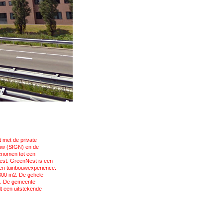
t met de private
ouw (SIGN) en de
genomen tot een
est. GreenNest is een
een tuinbouwexperience.
.300 m2. De gehele
2. De gemeente
t een uitstekende