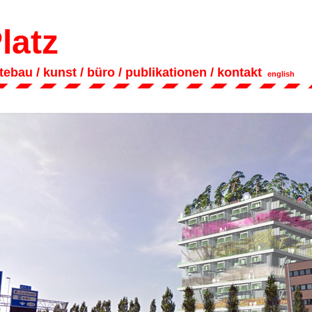
latz
dtebau
/
kunst
/
büro
/
publikationen
/
kontakt
english