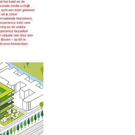
t het hotel en de
ociale media schrijft
er echt een keer geweest
wil je zeker
nternationale bezoekers,
experience trekt veel
ving en de unieke
experience bezoeker
 virtuele reis door een
. Boven – op 60 m
cht over Amsterdam.