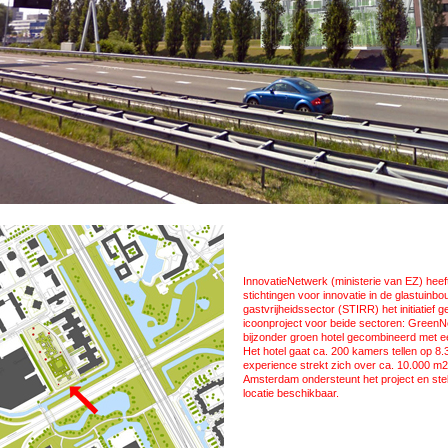
InnovatieNetwerk (ministerie van EZ) heef
stichtingen voor innovatie in de glastuinb
gastvrijheidssector (STIRR) het initiatief 
icoonproject voor beide sectoren: GreenN
bijzonder groen hotel gecombineerd met 
Het hotel gaat ca. 200 kamers tellen op 8
experience strekt zich over ca. 10.000 m
Amsterdam ondersteunt het project en stel
locatie beschikbaar.