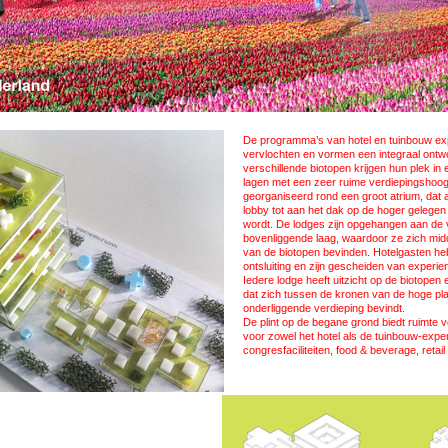
De programma’s van hotel en tuinbouw exp
vervlochten en vormen een integraal ont
verschillende biotopen krijgen hun plek in 
lagen met een zeer ruime verdiepingshoogt
georganiseerd rond een groot atrium, dat 
lobby tot aan het dak op de hoger gelegen
wordt. De lodges zijn opgehangen aan de 
bovenliggende laag, waardoor ze zich mi
van de biotopen bevinden. Hotelgasten h
ontsluiting en zijn gescheiden van exper
Iedere lodge heeft uitzicht op de biotopen 
dat zich tussen de kronen van de hoge pl
onderliggende verdieping bevindt.
De plint op de begane grond biedt ruimte v
voor zowel het hotel als de tuinbouw-expe
congresfaciliteiten, food & beverage, retai