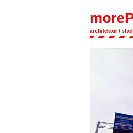
moreP
architektur
/ stä