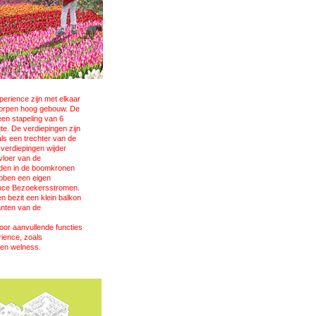
erience zijn met elkaar
worpen hoog gebouw. De
een stapeling van 6
e. De verdiepingen zijn
als een trechter van de
 verdiepingen wijder
vloer van de
dden in de boomkronen
ebben een eigen
ience Bezoekersstromen.
en bezit een klein balkon
anten van de
oor aanvullende functies
rience, zoals
l en welness.