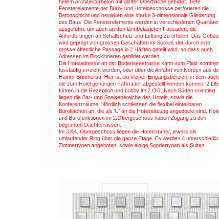
hellem Architekturbeton mit glatter Oberfläche gebildet. Tiefe
Fensterelemente der Büro- und Hotelgeschosse perforieren die
Betonschicht und bewirken eine starke 3-dimensionale Gliederung
des Baus. Die Fensterelemente werden in verschiedenen Qualitäte
ausgeführt, um auch an den lärmbelasteten Fassaden, die
Anforderungen an Schallschutz und Lüftung zu erfüllen. Das Gebä
wird geprägt von grossen Geschäften im Sockel, der durch eine
grosse öffentliche Passage in 2 Hälften geteilt wird, so dass auch
Adressen im Blockinneren gebildet werden.
Die Hoteladresse an der Bodenseestrasse kann vom Platz komme
fussläufig erreicht werden, oder über die Anfahrt von Norden aus de
Hamm-Brücherstr. Hier ist ein kleiner Eingangsbereich, in dem auch
die zum Hotel gehörigen Fahrräder abgestellt werden können. 2 Lift
führen in die Rezeption und Lobby im 2.OG. Nach Süden orientiert
liegen die Bar- und Speisebereiche des Hotels, sowie die
Konferenzräume. Nördlich schliessen die flexibel einteilbaren
Büroflächen an, die als ’U’ an die Hotelnutzung angedockt sind. Hote
und Bürofunktionen im 2.Obergeschoss haben Zugang zu den
begrünten Dachterrassen.
Im 3.&4. Obergeschoss liegen die Hotelzimmer, jeweils als
umlaufender Ring über die ganze Etage. Es werden 4 unterschiedli
Zimmertypen angeboten, sowie einige Sondertypen als Suiten.