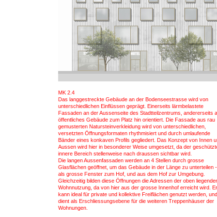
MK 2.4
Das langgestreckte Gebäude an der Bodenseestrasse wird von
unterschiedlichen Einflüssen geprägt. Einerseits lärmbelastete
Fassaden an der Aussenseite des Stadtteilzentrums, andererseits a
öffentliches Gebäude zum Platz hin orientiert. Die Fassade aus rau
gemusterten Natursteinverkleidung wird von unterschiedlichen,
versetzten Öffnungsformaten rhythmisiert und durch umlaufende
Bänder eines konkaven Profils gegliedert. Das Konzept von Innen 
Aussen wird hier in besonderer Weise umgesetzt, da der geschützt
innere Bereich stellenweise nach draussen sichtbar wird.
Die langen Aussenfassaden werden an 4 Stellen durch grosse
Glasflächen geöffnet, um das Gebäude in der Länge zu unterteilen -
als grosse Fenster zum Hof, und aus dem Hof zur Umgebung.
Gleichzeitig bilden diese Öffnungen die Adressen der oben liegende
Wohnnutzung, da von hier aus der grosse Innenhof erreicht wird. E
kann ideal für private und kollektive Freiflächen genutzt werden, un
dient als Erschliessungsebene für die weiteren Treppenhäuser der
Wohnungen.