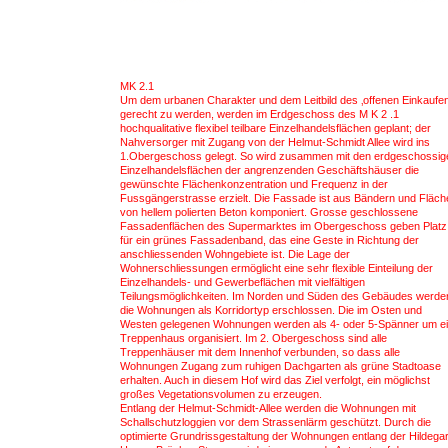
MK 2.1
Um dem urbanen Charakter und dem Leitbild des ‚offenen Einkaufen
gerecht zu werden, werden im Erdgeschoss des M K 2 .1
hochqualitative flexibel teilbare Einzelhandelsflächen geplant; der
Nahversorger mit Zugang von der Helmut-Schmidt Allee wird ins
1.Obergeschoss gelegt. So wird zusammen mit den erdgeschossig
Einzelhandelsflächen der angrenzenden Geschäftshäuser die
gewünschte Flächenkonzentration und Frequenz in der
Fussgängerstrasse erzielt. Die Fassade ist aus Bändern und Fläch
von hellem polierten Beton komponiert. Grosse geschlossene
Fassadenflächen des Supermarktes im Obergeschoss geben Platz
für ein grünes Fassadenband, das eine Geste in Richtung der
anschliessenden Wohngebiete ist. Die Lage der
Wohnerschliessungen ermöglicht eine sehr flexible Einteilung der
Einzelhandels- und Gewerbeflächen mit vielfältigen
Teilungsmöglichkeiten. Im Norden und Süden des Gebäudes werde
die Wohnungen als Korridortyp erschlossen. Die im Osten und
Westen gelegenen Wohnungen werden als 4- oder 5-Spänner um e
Treppenhaus organisiert. Im 2. Obergeschoss sind alle
Treppenhäuser mit dem Innenhof verbunden, so dass alle
Wohnungen Zugang zum ruhigen Dachgarten als grüne Stadtoase
erhalten. Auch in diesem Hof wird das Ziel verfolgt, ein möglichst
großes Vegetationsvolumen zu erzeugen.
Entlang der Helmut-Schmidt-Allee werden die Wohnungen mit
Schallschutzloggien vor dem Strassenlärm geschützt. Durch die
optimierte Grundrissgestaltung der Wohnungen entlang der Hildega