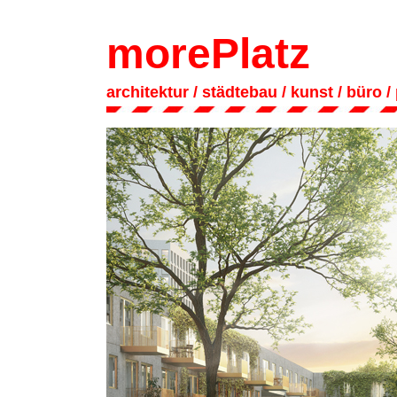
morePlatz
architektur
/ städtebau
/
kunst
/
büro
/