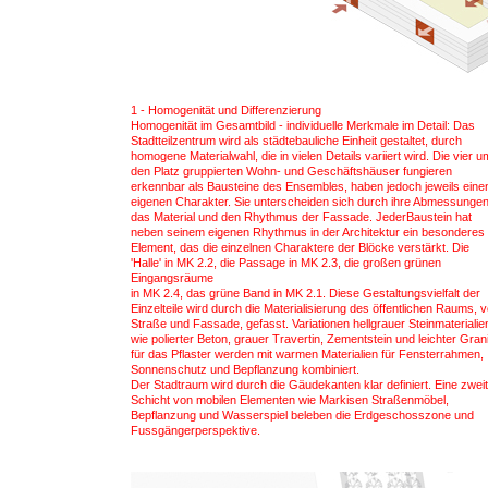
1 - Homogenität und Differenzierung
Homogenität im Gesamtbild - individuelle Merkmale im Detail: Das
Stadtteilzentrum wird als städtebauliche Einheit gestaltet, durch
homogene Materialwahl, die in vielen Details variiert wird. Die vier u
den Platz gruppierten Wohn- und Geschäftshäuser fungieren
erkennbar als Bausteine des Ensembles, haben jedoch jeweils eine
eigenen Charakter. Sie unterscheiden sich durch ihre Abmessungen
das Material und den Rhythmus der Fassade. JederBaustein hat
neben seinem eigenen Rhythmus in der Architektur ein besonderes
Element, das die einzelnen Charaktere der Blöcke verstärkt. Die
'Halle' in MK 2.2, die Passage in MK 2.3, die großen grünen
Eingangsräume
in MK 2.4, das grüne Band in MK 2.1. Diese Gestaltungsvielfalt der
Einzelteile wird durch die Materialisierung des öffentlichen Raums, 
Straße und Fassade, gefasst. Variationen hellgrauer Steinmaterialie
wie polierter Beton, grauer Travertin, Zementstein und leichter Grani
für das Pflaster werden mit warmen Materialien für Fensterrahmen,
Sonnenschutz und Bepflanzung kombiniert.
Der Stadtraum wird durch die Gäudekanten klar definiert. Eine zwei
Schicht von mobilen Elementen wie Markisen Straßenmöbel,
Bepflanzung und Wasserspiel beleben die Erdgeschosszone und
Fussgängerperspektive.