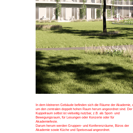
In dem kleineren Gebäude befinden sich die Räume der Akademie, 
um den zentralen doppelt hohen Raum herum angeordnet sind. Der
Kuppelraum selbst ist vielseitig nutzbar, z.B. als Sport- und
Bewegungsraum, für Lesungen oder Konzerte oder für
Akademiefeste.
Darum herum werden Gruppen- und Konferenzräume, Büros der
Akademie sowie Küche und Speisesaal angeordnet.